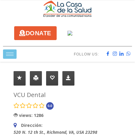
DONATE
FOLLOW US:
VCU Dental
0.0
views: 1286
Dirección:
520 N. 12 th St.
,
Richmond, VA, USA
23298